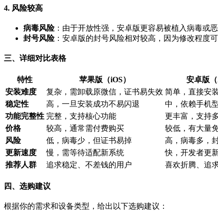
4. 风险较高
病毒风险
：由于开放性强，安卓版更容易被植入病毒或恶
封号风险
：安卓版的封号风险相对较高，因为修改程度可
三、详细对比表格
特性
苹果版（iOS）
安卓版（A
安装难度
复杂，需卸载原微信，证书易失效
简单，直接安装
稳定性
高，一旦安装成功不易闪退
中，依赖手机
功能完整性
完整，支持核心功能
更丰富，支持
价格
较高，通常需付费购买
较低，有大量
风险
低，病毒少，但证书易掉
高，病毒多，
更新速度
慢，需等待适配新系统
快，开发者更
推荐人群
追求稳定、不差钱的用户
喜欢折腾、追
四、选购建议
根据你的需求和设备类型，给出以下选购建议：