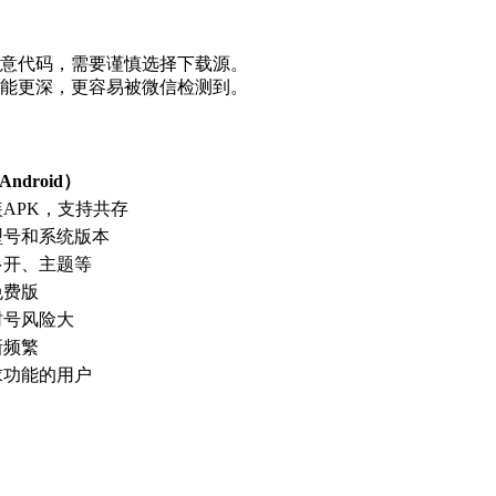
意代码，需要谨慎选择下载源。
能更深，更容易被微信检测到。
ndroid）
APK，支持共存
型号和系统版本
多开、主题等
免费版
封号风险大
新频繁
求功能的用户